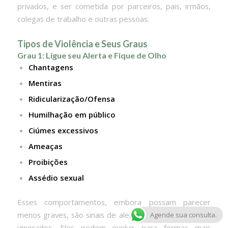
privados, e ser cometida por parceiros, pais, irmãos,
colegas de trabalho e outras pessoas.
Tipos de Violência e Seus Graus
Grau 1: Ligue seu Alerta e Fique de Olho
Chantagens
Mentiras
Ridicularização/Ofensa
Humilhação em público
Ciúmes excessivos
Ameaças
Proibições
Assédio sexual
Esses comportamentos, embora possam parecer
menos graves, são sinais de alerta que não devem ser
Agende sua consulta.
ignorados. Eles podem evoluir para formas mais