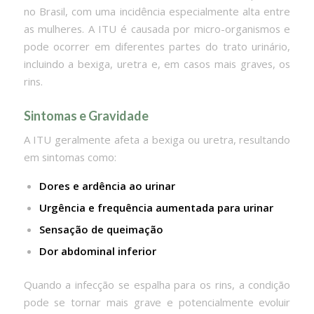
no Brasil, com uma incidência especialmente alta entre
as mulheres. A ITU é causada por micro-organismos e
pode ocorrer em diferentes partes do trato urinário,
incluindo a bexiga, uretra e, em casos mais graves, os
rins.
Sintomas e Gravidade
A ITU geralmente afeta a bexiga ou uretra, resultando
em sintomas como:
Dores e ardência ao urinar
Urgência e frequência aumentada para urinar
Sensação de queimação
Dor abdominal inferior
Quando a infecção se espalha para os rins, a condição
pode se tornar mais grave e potencialmente evoluir