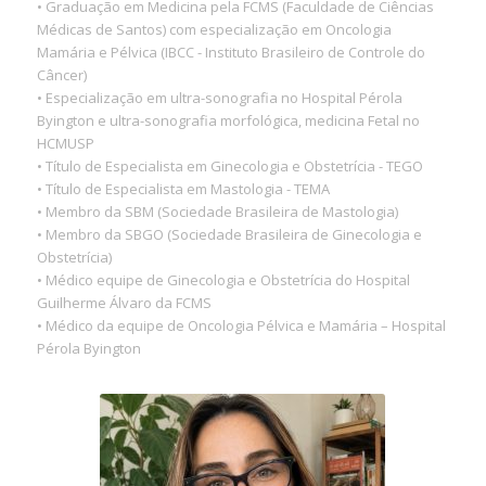
• Graduação em Medicina pela FCMS (Faculdade de Ciências
Médicas de Santos) com especialização em Oncologia
Mamária e Pélvica (IBCC - Instituto Brasileiro de Controle do
Câncer)
• Especialização em ultra-sonografia no Hospital Pérola
Byington e ultra-sonografia morfológica, medicina Fetal no
HCMUSP
• Título de Especialista em Ginecologia e Obstetrícia - TEGO
• Título de Especialista em Mastologia - TEMA
• Membro da SBM (Sociedade Brasileira de Mastologia)
• Membro da SBGO (Sociedade Brasileira de Ginecologia e
Obstetrícia)
• Médico equipe de Ginecologia e Obstetrícia do Hospital
Guilherme Álvaro da FCMS
• Médico da equipe de Oncologia Pélvica e Mamária – Hospital
Pérola Byington