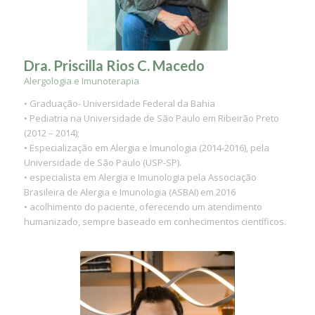
Dra. Priscilla Rios C. Macedo
Alergologia e Imunoterapia
• Graduação- Universidade Federal da Bahia
• Pediatria na Universidade de São Paulo em Ribeirão Preto
(2012 – 2014);
• Especialização em Alergia e Imunologia (2014-2016), pela
Universidade de São Paulo (USP-SP).
• especialista em Alergia e Imunologia pela Associação
Brasileira de Alergia e Imunologia (ASBAI) em 2016
• acolhimento do paciente, oferecendo um atendimento
humanizado, sempre baseado em conhecimentos científicos.