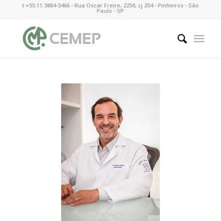
t +55.11.3884-3466 - Rua Oscar Freire, 2250, cj 204 - Pinheiros - São
Paulo - SP