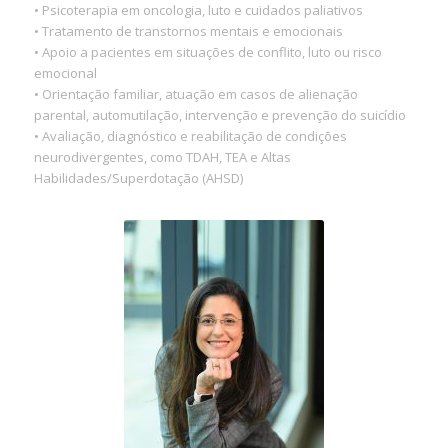
• Psicoterapia em oncologia, luto e cuidados paliativos
• Tratamento de transtornos mentais e emocionais
• Apoio a pacientes em situações de conflito, luto ou risco
emocional
• Orientação familiar, atuação em casos de alienação
parental, automutilação, intervenção e prevenção do suicídio
• Avaliação, diagnóstico e reabilitação de condições
neurodivergentes, como TDAH, TEA e Altas
Habilidades/Superdotação (AHSD)