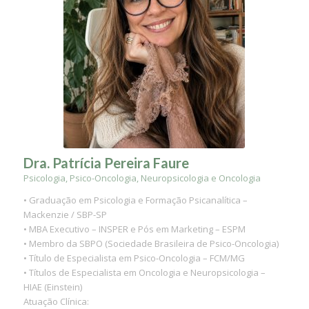
Dra. Patrícia Pereira Faure
Psicologia, Psico-Oncologia, Neuropsicologia e Oncologia
• Graduação em Psicologia e Formação Psicanalítica –
Mackenzie / SBP-SP
• MBA Executivo – INSPER e Pós em Marketing – ESPM
• Membro da SBPO (Sociedade Brasileira de Psico-Oncologia)
• Título de Especialista em Psico-Oncologia – FCM/MG
• Títulos de Especialista em Oncologia e Neuropsicologia –
HIAE (Einstein)
Atuação Clínica: