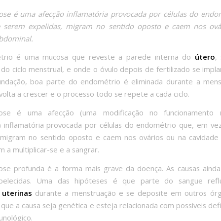
se é uma afecção inflamatória provocada por células do endo
 serem expelidas, migram no sentido oposto e caem nos ová
bdominal.
rio é uma mucosa que reveste a parede interna do
útero
,
 do ciclo menstrual, e onde o óvulo depois de fertilizado se impla
undação, boa parte do endométrio é eliminada durante a mens
volta a crescer e o processo todo se repete a cada ciclo.
iose é uma afecção (uma modificação no funcionamento 
 inflamatória provocada por células do endométrio que, em v
 migram no sentido oposto e caem nos ovários ou na cavidade
 a multiplicar-se e a sangrar.
ose profunda é a forma mais grave da doença. As causas ainda
elecidas. Uma das hipóteses é que parte do sangue refl
 uterinas
durante a menstruação e se deposite em outros órg
 que a causa seja genética e esteja relacionada com possíveis defi
unológico.