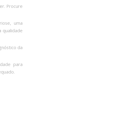
er. Procure
riose, uma
a qualidade
gnóstico da
ldade para
equado.