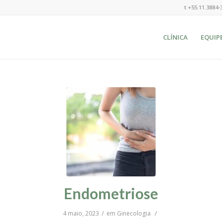
t +55.11.3884-
CLÍNICA
EQUIP
Endometriose
/
/
4 maio, 2023
em
Ginecologia