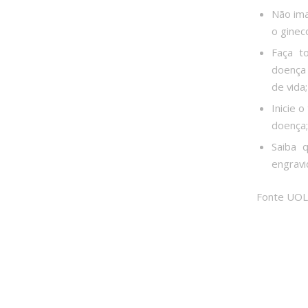
Não ima
o ginec
Faça t
doença 
de vida;
Inicie 
doença;
Saiba 
engravi
Fonte UOL