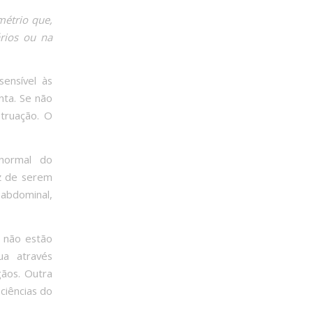
métrio que,
rios ou na
 sensível às
nta. Se não
truação. O
normal do
ez de serem
 abdominal,
 não estão
ua através
ãos. Outra
ciências do