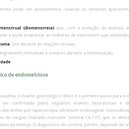
riose pode ser assintomática. Quando os sintomas aparece
 menstrual (dismenorreia)
que, com a evolução da doença, 
dade e pode incapacitar as mulheres de exercerem suas atividades
eunia
: Dor durante as relações sexuais;
angramento intestinais e urinários durante a menstruação;
lidade
.
ico de endometriose
suspeita, o exame ginecológico clínico é o primeiro passo para o d
ser confirmado pelos seguintes exames laboratoriais e 
ão das lesões por laparoscopia, ultrassom endovaginal, ressonânci
e de sangue chamado marcador tumoral CA-125, que se altera
ados da doença. O diagnóstico de certeza, porém, depende de um