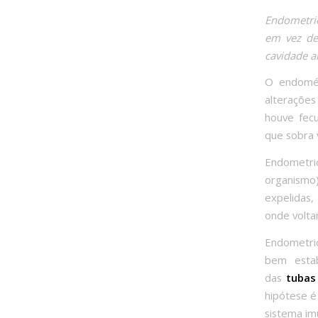
Endometrio
em vez de
cavidade a
O endomét
alterações
houve fec
que sobra 
Endometr
organismo)
expelidas,
onde voltam
Endometri
bem estab
das
tubas
hipótese é
sistema im