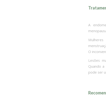
Tratamen
A endome
menopausa,
Mulheres
menstruaçã
O inconven
Lesões ma
Quando a m
pode ser u
Recomend