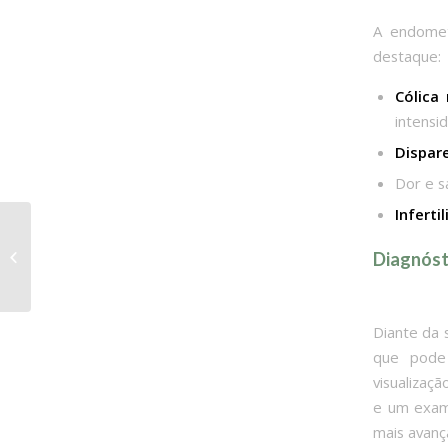
A endomet
destaque:
Cólica
intensi
Dispar
Dor e s
Inferti
Higiene íntima da
mulher: 5 dicas para
Diagnóst
colocar em prática
Diante da 
que pode 
visualizaç
e um exam
mais avanç