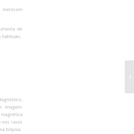
m, merecem
aumenta de
 habituais;
iagnóstico,
de imagem:
a magnética
 nos casos
a biópsia.