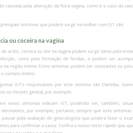
ão causada pela alteração da flora vagina, como é o caso da cand
 principais sintomas que podem surgir na mulher com IST são:
cia ou coceira na vagina
 de ardor, coceira ou dor na vagina podem surgir tanto pela irrita
infecção, como pela formação de feridas, e podem ser acomp
o na região íntima. Estes sintomas podem ser constantes ou piora
 o contato íntimo.
lgumas IST’s responsáveis por este sintoma são Clamídia, Gono
se ou Herpes genital, por exemplo.
e estes sintomas indicam IST, podendo ser, também, situ
u dermatites, por exemplo, portanto, sempre que este sintomas
 passar pela avaliação do ginecologista que poderá fazer o exam
ames para confirmar a causa. Confira o nosso teste rápido que ajud
coceira na vagina e o que fazer.