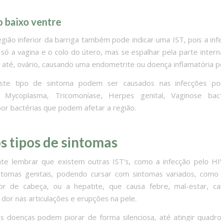
o baixo ventre
egião inferior da barriga também pode indicar uma IST, pois a in
o só a vagina e o colo do útero, mas se espalhar pela parte intern
 até, ovário, causando uma endometrite ou doença inflamatória pé
Este tipo de sintoma podem ser causados nas infecções por
, Mycoplasma, Tricomoníase, Herpes genital, Vaginose bac
por bactérias que podem afetar a região.
s tipos de sintomas
te lembrar que existem outras IST’s, como a infecção pelo H
ntomas genitais, podendo cursar com sintomas variados, como 
or de cabeça, ou a hepatite, que causa febre, mal-estar, ca
 dor nas articulações e erupções na pele.
 doenças podem piorar de forma silenciosa, até atingir quadr