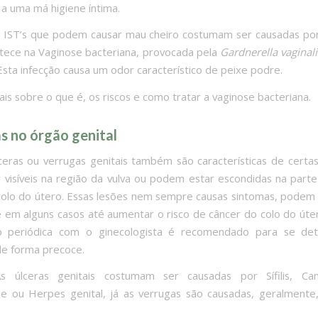
 a uma má higiene íntima.
s IST’s que podem causar mau cheiro costumam ser causadas por
ece na Vaginose bacteriana, provocada pela
Gardnerella vaginali
 Esta infecção causa um odor característico de peixe podre.
is sobre o que é, os riscos e como tratar a vaginose bacteriana.
as no órgão genital
lceras ou verrugas genitais também são características de certas
visíveis na região da vulva ou podem estar escondidas na parte
colo do útero. Essas lesões nem sempre causas sintomas, podem
 em alguns casos até aumentar o risco de câncer do colo do úter
ão periódica com o ginecologista é recomendado para se det
de forma precoce.
As úlceras genitais costumam ser causadas por Sífilis, Ca
 ou Herpes genital, já as verrugas são causadas, geralmente,