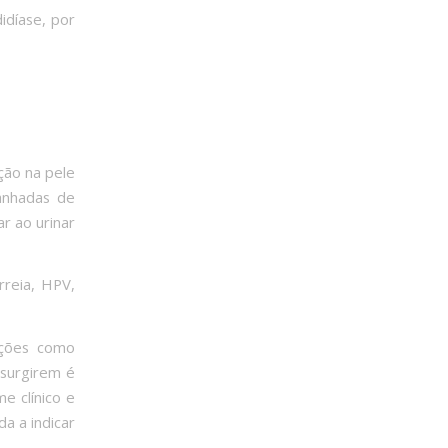
idíase, por
ção na pele
anhadas de
r ao urinar
rreia, HPV,
ações como
 surgirem é
e clínico e
a a indicar