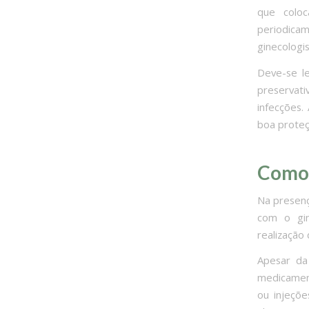
que colo
periodica
ginecologis
Deve-se l
preservat
infecções.
boa proteç
Como 
Na presenç
com o gin
realização
Apesar da
medicament
ou injeçõ