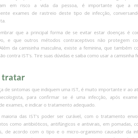
cam em risco a vida da pessoa, é importante que a mu
mente exames de rastreio deste tipo de infecção, conversan
ta.
embrar que a principal forma de se evitar estar doenças é c
ivo, e que outros métodos contraceptivos não protegem co
 Além da camisinha masculina, existe a feminina, que também 
ão contra IST’s. Tire suas dúvidas e saiba como usar a camisinha f
tratar
a de sintomas que indiquem uma IST, é muito importante ir ao 
ecologista, para confirmar se é uma infecção, após exame 
 de exames, e indicar o tratamento adequado.
 maioria das IST’s poder ser curável, com o tratamento envo
os como antibióticos, antifúngicos e antivirais, em pomadas, 
es, de acordo com o tipo e o micro-organismo causador da in