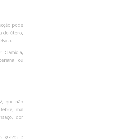
fecção pode
a do útero,
lvica.
 Clamídia,
teriana ou
IV, que não
febre, mal
nsaço, dor
os graves e