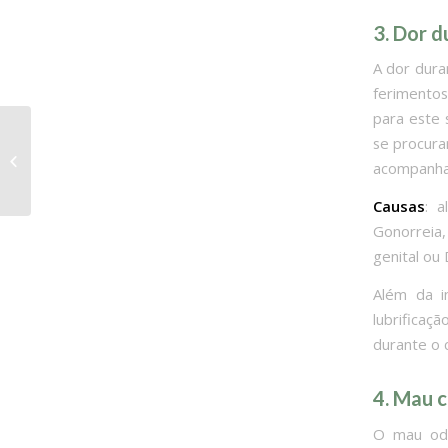
3. Dor d
A dor dura
ferimentos
para este 
se procura
A SAÚDE DA
acompanhad
GESTANTE*
Causas
: a
Gonorreia,
genital ou
Além da i
lubrificaç
durante o 
4. Mau c
O mau odo