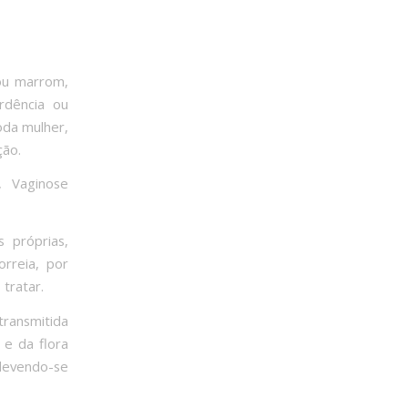
 ou marrom,
rdência ou
oda mulher,
ção.
, Vaginose
 próprias,
rreia, por
tratar.
ransmitida
e da flora
devendo-se