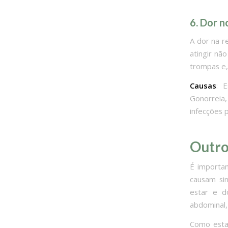
6. Dor n
A dor na r
atingir nã
trompas e,
Causas
: 
Gonorreia
infecções 
Outro
É importan
causam si
estar e d
abdominal,
Como estas