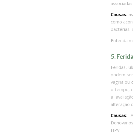
associadas
Causas
: a
como acont
bactérias.
Entenda ma
5. Ferid
Feridas, ú
podem ser 
vagina ou 
o tempo, e
a avaliaç
alteração 
Causas
: 
Donovanose
HPV.