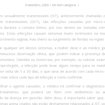
/
/
9 setembro, 2020
em
Sem categoria
es sexualmente transmissíveis (IST), anteriormente chamadas
te transmissíveis (DST), são infecções causadas por micro-
dos durante o contato íntimo, por isso devem ser evitadas co
ivos. Estas infecções causam sintomas muito incômodos na mu
corrimento vaginal, mau cheiro ou surgimento de feridas na região 
r qualquer um destes sintomas, a mulher deve ir ao médico gi
inuciosa observação clínica, que podem indicar a presença d
moníase, Clamídia ou Gonorreia, por exemplo, ou solicitar exa
esprotegido, a infecção pode levar algum tempo para se manif
or volta de 5 a 30 dias, o que varia de acordo com cada micro
 mais sobre cada tipo de infecção e como confirmar.
ificar o agente causador, o médico irá confirmar o diagnóstico
ratamento, que poderá ser feito com antibióticos ou ant
o da doença em questão. Além disso, é importante saber que, 
tomas acima citados não estão diretamente relacionados à IST, 