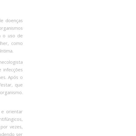
 de doenças
organismos
m o uso de
lher, como
íntima.
necologista
e infecções
mes. Após o
estar, que
-organismo.
 e orientar
ifúngicos,
por vezes,
podendo ser