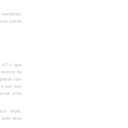
 bactérias,
s
ou outras
 IST’s, que
 interna da
 piorar com
o, por isso
ectar esta
ncro Mole,
 pelo vírus