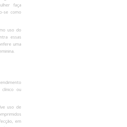
lher faça
do-se como
omo uso do
ntra essas
confere uma
eminina.
atendimento
clínico ou
lve uso de
comprimidos
fecção, em