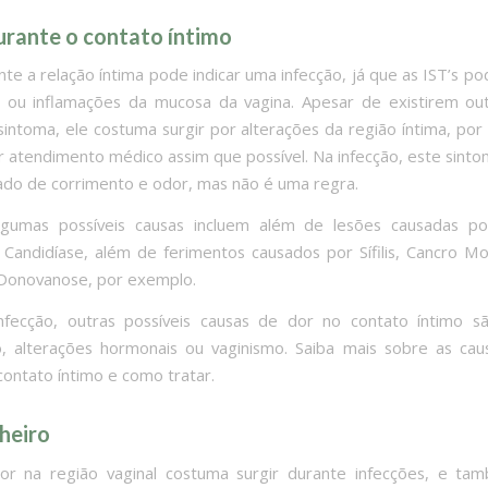
urante o contato íntimo
nte a relação íntima pode indicar uma infecção, já que as IST’s p
 ou inflamações da mucosa da vagina. Apesar de existirem ou
sintoma, ele costuma surgir por alterações da região íntima, por 
r atendimento médico assim que possível. Na infecção, este sinto
o de corrimento e odor, mas não é uma regra.
lgumas possíveis causas incluem além de lesões causadas por
 Candidíase, além de ferimentos causados por Sífilis, Cancro M
 Donovanose, por exemplo.
nfecção, outras possíveis causas de dor no contato íntimo sã
ão, alterações hormonais ou vaginismo. Saiba mais sobre as ca
contato íntimo e como tratar.
heiro
r na região vaginal costuma surgir durante infecções, e ta