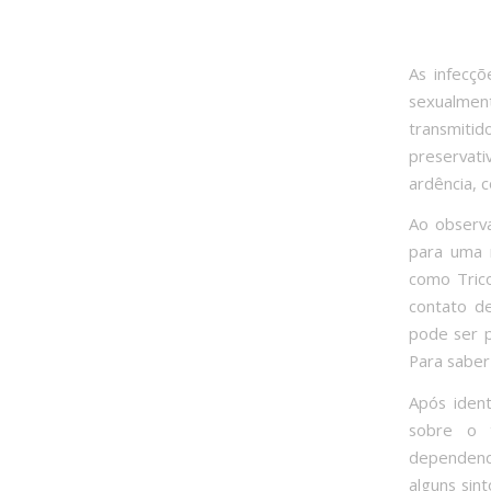
As infecçõ
sexualmen
transmiti
preservat
ardência, 
Ao observa
para uma m
como Trico
contato d
pode ser p
Para saber
Após ident
sobre o t
dependend
alguns sin