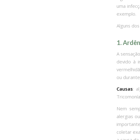
uma infecç
exemplo.
Alguns dos
1. Ardên
A sensação
devido à 
vermelhidã
ou durante
Causas
: a
Tricomonía
Nem sempr
alergias o
importante
coletar ex
a causa da 