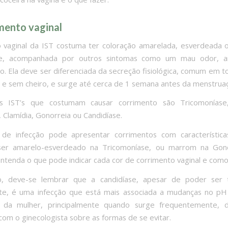
imento vaginal
 vaginal da IST costuma ter coloração amarelada, esverdeada
e, acompanhada por outros sintomas como um mau odor, a
o. Ela deve ser diferenciada da secreção fisiológica, comum em t
a e sem cheiro, e surge até cerca de 1 semana antes da menstrua
as IST’s que costumam causar corrimento são Tricomoníase
, Clamídia, Gonorreia ou Candidíase.
 de infecção pode apresentar corrimentos com características
er amarelo-esverdeado na Tricomoníase, ou marrom na Gono
ntenda o que pode indicar cada cor de corrimento vaginal e como 
o, deve-se lembrar que a candidíase, apesar de poder ser t
te, é uma infecção que está mais associada a mudanças no pH 
a da mulher, principalmente quando surge frequentemente, 
com o ginecologista sobre as formas de se evitar.