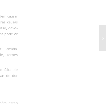
odem causar
tras causas
isso, deve-
ma pode vir
 Clamídia,
ole, Herpes
o falta de
usas de dor
mbém estão