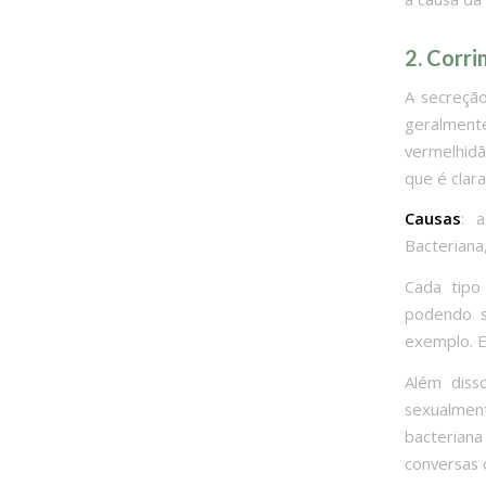
2. Corr
A secreção
geralment
vermelhidã
que é clar
Causas
: 
Bacteriana
Cada tipo
podendo s
exemplo. E
Além diss
sexualmen
bacterian
conversas 