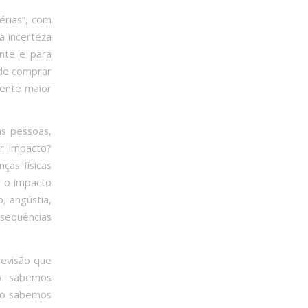
érias”, com
a incerteza
ente e para
 de comprar
mente maior
as pessoas,
r impacto?
ças físicas
r o impacto
, angústia,
sequências
evisão que
ão sabemos
ão sabemos