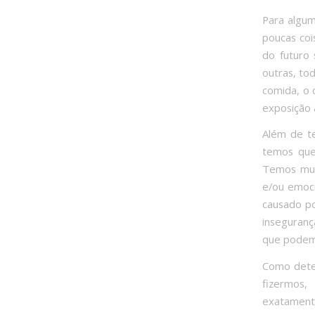
Para algum
poucas coi
do futuro 
outras, to
comida, o 
exposição 
Além de te
temos que
Temos muit
e/ou emoci
causado po
inseguran
que podem
Como dete
fizermos,
exatament