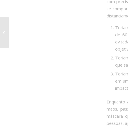
com precis
se comport
distanciam
‘Voltei a ter
Teríam
sensibilidade nos
de 60
seios’: jovem conta
evitad
sobre inovadora
cirurgia...
objeti
Teríam
que sã
Teríam
em um 
impact
Enquanto 
mãos, pass
máscara q
pessoas, a