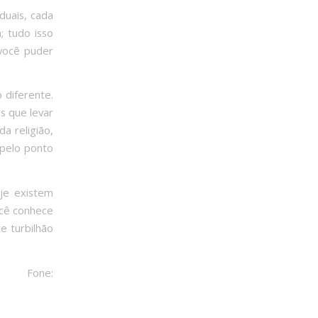
duais, cada
; tudo isso
 você puder
 diferente.
os que levar
a religião,
 pelo ponto
oje existem
ocê conhece
e turbilhão
al Fone: