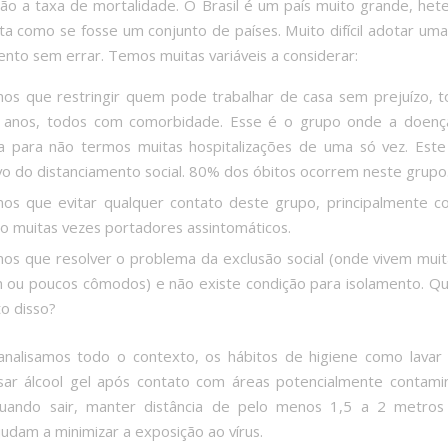
ão a taxa de mortalidade. O Brasil é um país muito grande, he
a como se fosse um conjunto de países. Muito difícil adotar uma 
ento sem errar. Temos muitas variáveis a considerar:
os que restringir quem pode trabalhar de casa sem prejuízo, 
 anos, todos com comorbidade. Esse é o grupo onde a doenç
a para não termos muitas hospitalizações de uma só vez. Est
vo do distanciamento social. 80% dos óbitos ocorrem neste grupo
os que evitar qualquer contato deste grupo, principalmente c
o muitas vezes portadores assintomáticos.
os que resolver o problema da exclusão social (onde vivem mui
ou poucos cômodos) e não existe condição para isolamento. Qua
o disso?
analisamos todo o contexto, os hábitos de higiene como lavar
ar álcool gel após contato com áreas potencialmente contami
uando sair, manter distância de pelo menos 1,5 a 2 metros
judam a minimizar a exposição ao vírus.