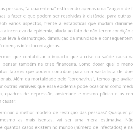
as pessoas, “a quarentena” está sendo apenas uma “viagem de f
sas a fazer e que podem ser resolvidas à distância, para outras 
sob vários aspectos, frente a estatísticas que mudam diariam
da a incerteza da epidemia, aliada ao fato de não terem condição
que leva à desnutrição, diminuição da imunidade e consequente
à doenças infectocontagiosas.
rmos que contabilizar o impacto que a crise na saúde causa n
 pensar também na crise financeira. Como dosar qual o meno
os fatores que podem contribuir para uma vasta lista de doen
onais. Além da mortalidade pelo “coronavírus”, temos que avalia
r outras variáveis que essa epidemia pode ocasionar como medo
ça, quadros de depressão, ansiedade e mesmo pânico e as con
 causar.
rminar o melhor modelo de restrição das pessoas? Qualquer pr
 mesmo as mais isentas, vai ser uma mera estimativa. N
e quantos casos existem no mundo (número de infectados) e n