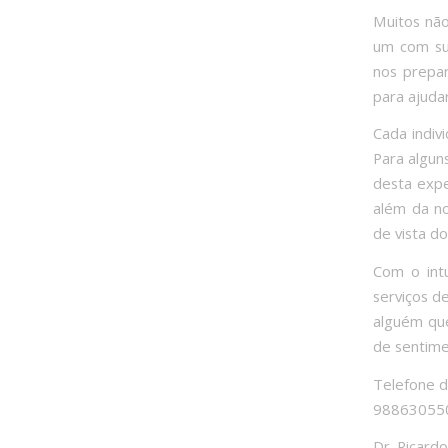
Muitos não
um com sua
nos prepar
para ajuda
Cada indiv
Para alguns
desta expe
além da no
de vista d
Com o intu
serviços d
alguém que
de sentime
Telefon
988630550
Dr. Ricardo