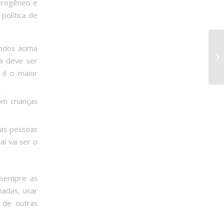
terogêneo e
política de
todos acima
a deve ser
e é o maior
.
om crianças
tas pessoas
l vai ser o
 sempre as
nadas, usar
 de outras