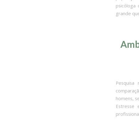
psicóloga 
grande que
Ambi
Pesquisa
comparaçã
homens, se
Estresse 
profission