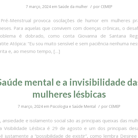
/
7 março, 2024
em
Saúde da mulher
por
CEMEP
Pré-Menstrual provoca oscilações de humor em mulheres pr
eses. Para aquelas que convivem com doenças crônicas, o desaf
oblema é dobrado, como conta Giovanna de Santana Regu
ite Atópica: “Eu sou muito sensível e sem paciência nenhuma nes
rita e, ao mesmo tempo, […]
Saúde mental e a invisibilidade da
mulheres lésbicas
/
7 março, 2024
em
Psicologia e Saúde Mental
por
CEMEP
 ansiedade e isolamento social são as principais queixas das mul
a Visibilidade Lésbica é 29 de agosto e um dos principais des
é justamente a “possibilidade de existir”, como lembra Desiree