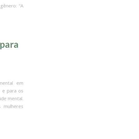
 gênero: “A
 para
mental em
 e para os
úde mental.
s mulheres