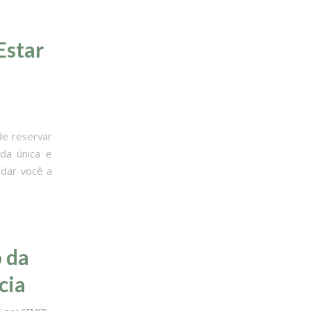
Estar
de reservar
da única e
udar você a
 da
cia