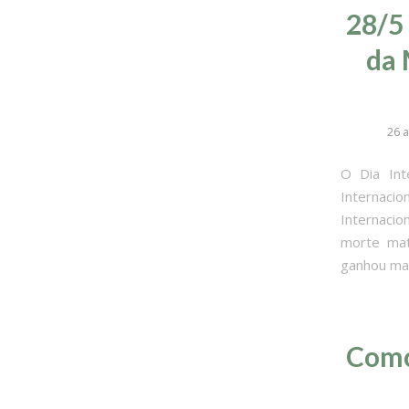
28/5 
da 
26 a
O Dia Int
Internacio
Internacio
morte mat
ganhou mai
Como