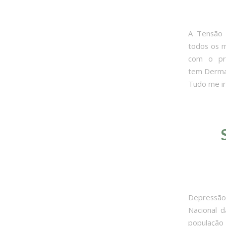
A Tensão 
todos os m
com o pr
tem Dermat
Tudo me ir
Depressão,
Nacional d
população 