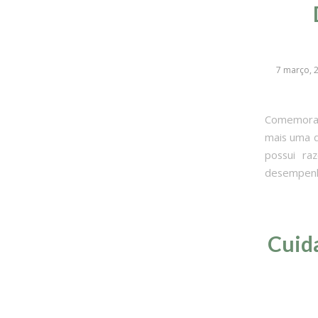
7 março, 
Comemorad
mais uma d
possui ra
desempenh
Cuid