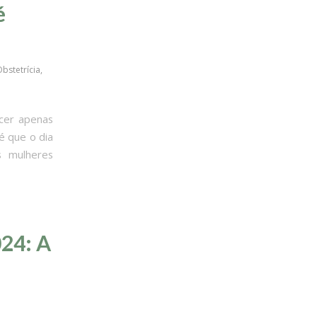
é
bstetrícia
,
cer apenas
é que o dia
s mulheres
24: A