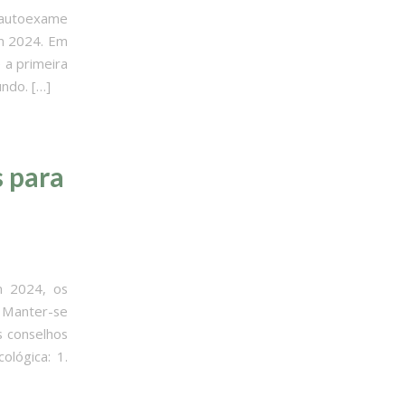
 autoexame
em 2024. Em
 a primeira
ndo. […]
s para
m 2024, os
. Manter-se
s conselhos
ológica: 1.