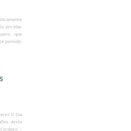
aticamente
io em lidar
eiro, que
se período.
s
heres O Dia
afios desta
 Cordeiro –