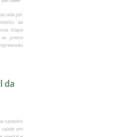
/
por
CEMEP
marcada por
amento da
nessa etapa
 as jovens
ompreensão
l da
 mas também
a saúde em
e mental e