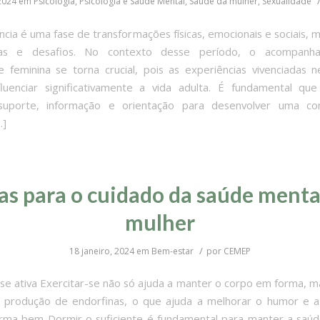
 2024
em
Psicologia
,
Psicologia e Saúde Mental
,
Saúde da mulher
,
Sexualidade
ncia é uma fase de transformações físicas, emocionais e sociais, 
tas e desafios. No contexto desse período, o acompanh
e feminina se torna crucial, pois as experiências vivenciadas 
luenciar significativamente a vida adulta. É fundamental que
uporte, informação e orientação para desenvolver uma c
…]
as para o cuidado da saúde menta
mulher
/
18 janeiro, 2024
em
Bem-estar
por
CEMEP
e ativa Exercitar-se não só ajuda a manter o corpo em forma,
 produção de endorfinas, o que ajuda a melhorar o humor e 
rma bem Dormir o suficiente é fundamental para manter a saúd