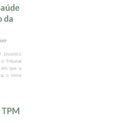
 Saúde
o da
EMEP
V Encontro
 o Tribunal
ão em que a
ta, o tema
a TPM