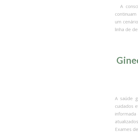
A conscie
continuam 
um cenário
linha de d
Ginec
A saúde g
cuidados e
informada 
atualizado
Exames de 